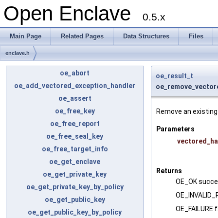
Open Enclave
0.5.x
Main Page
Related Pages
Data Structures
Files
enclave.h
oe_abort
oe_result_t
oe_add_vectored_exception_handler
oe_remove_vector
oe_assert
oe_free_key
Remove an existing 
oe_free_report
Parameters
oe_free_seal_key
vectored_ha
oe_free_target_info
oe_get_enclave
Returns
oe_get_private_key
OE_OK succ
oe_get_private_key_by_policy
OE_INVALID_P
oe_get_public_key
OE_FAILURE f
oe_get_public_key_by_policy