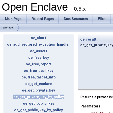
Open Enclave
0.5.x
Main Page
Related Pages
Data Structures
Files
enclave.h
oe_abort
oe_result_t
oe_add_vectored_exception_handler
oe_get_private_key
oe_assert
oe_free_key
oe_free_report
oe_free_seal_key
oe_free_target_info
oe_get_enclave
oe_get_private_key
oe_get_private_key_by_policy
Returns a private ke
oe_get_public_key
Parameters
oe_get_public_key_by_policy
seal_policy