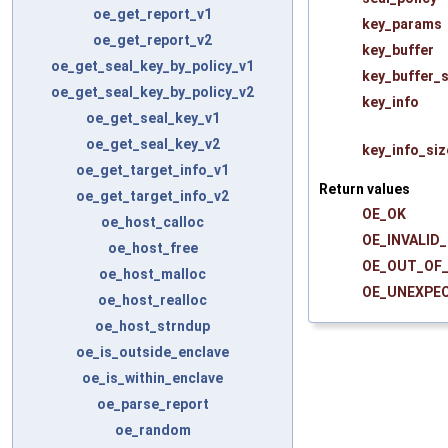
oe_get_report_v1
key_params
oe_get_report_v2
key_buffer
oe_get_seal_key_by_policy_v1
key_buffer_s
oe_get_seal_key_by_policy_v2
key_info
oe_get_seal_key_v1
oe_get_seal_key_v2
key_info_siz
oe_get_target_info_v1
Return values
oe_get_target_info_v2
OE_OK
oe_host_calloc
OE_INVALID
oe_host_free
OE_OUT_OF
oe_host_malloc
OE_UNEXPE
oe_host_realloc
oe_host_strndup
oe_is_outside_enclave
oe_is_within_enclave
oe_parse_report
oe_random