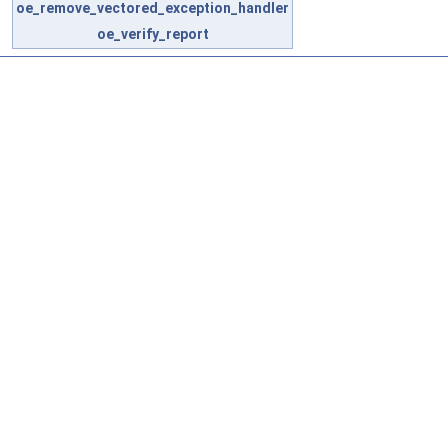
oe_remove_vectored_exception_handler
oe_verify_report